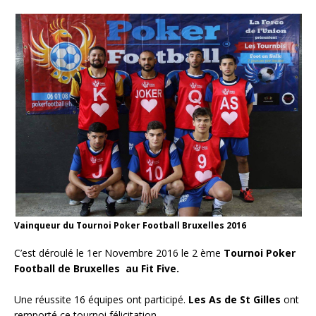
Vainqueur du Tournoi Poker Football Bruxelles 2016
C’est déroulé le 1er Novembre 2016 le 2 ème
Tournoi Poker
Football de Bruxelles au Fit Five.
Une réussite 16 équipes ont participé.
Les As de St Gilles
ont
remporté ce tournoi félicitation