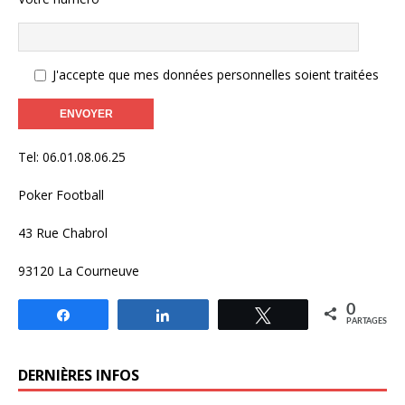
J'accepte que mes données personnelles soient traitées
Tel: 06.01.08.06.25
Poker Football
43 Rue Chabrol
93120 La Courneuve
0
Partagez
Partagez
Tweetez
PARTAGES
DERNIÈRES INFOS