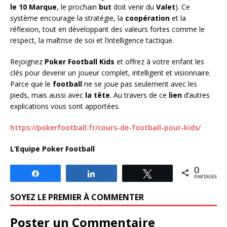
le 10 Marque
, le prochain
but
doit venir du
Valet
). Ce
système encourage la stratégie, la
coopération
et la
réflexion, tout en développant des valeurs fortes comme le
respect, la maîtrise de soi et l’intelligence tactique.
Rejoignez
Poker Football Kids
et offrez à votre enfant les
clés pour devenir un joueur complet, intelligent et visionnaire.
Parce que le
football
ne se joue pas seulement avec les
pieds, mais aussi avec
la tête
. Au travers de ce
lien
d’autres
explications vous sont apportées.
https://pokerfootball.fr/cours-de-football-pour-kids/
L’Equipe Poker Football
0
Partagez
Partagez
Tweetez
PARTAGES
SOYEZ LE PREMIER À COMMENTER
Poster un Commentaire