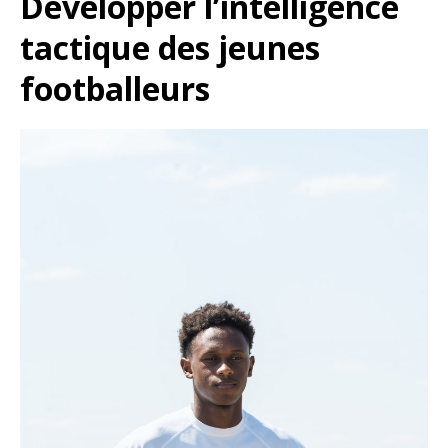
Développer l’intelligence
tactique des jeunes
footballeurs