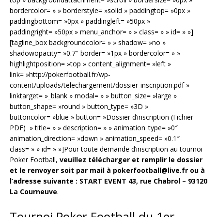
bordercolor= » » borderstyle= »solid » paddingtop= »0px »
paddingbottom= »0px » paddingleft= »50px »
paddingright= »50px » menu_anchor= » » class= » » id= » »]
[tagline_box backgroundcolor= » » shadow= »no »
shadowopacity= »0.7″ border= »1px » bordercolor= » »
highlightposition= »top » content_alignment= »left »
link= »http://pokerfootball.fr/wp-
content/uploads/telechargement/dossier-inscription.pdf »
linktarget= »_blank » modal= » » button_size= »large »
button_shape= »round » button_type= »3D »
buttoncolor= »blue » button= »Dossier d’inscription (Fichier
PDF) » title= » » description= » » animation_type= »0″
animation_direction= »down » animation_speed= »0.1″
class= » » id= » »]Pour toute demande d’inscription au tournoi
Poker Football,
veuillez télécharger et remplir le dossier
et le renvoyer soit par mail à pokerfootball@live.fr ou à
l’adresse suivante : START EVENT 43, rue Chabrol – 93120
La Courneuve
.
Tournoi Poker Football du 1er