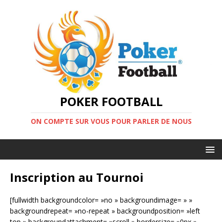
POKER FOOTBALL
ON COMPTE SUR VOUS POUR PARLER DE NOUS
Inscription au Tournoi
[fullwidth backgroundcolor= »no » backgroundimage= » »
backgroundrepeat= »no-repeat » backgroundposition= »left
top » backgroundattachment= »scroll » bordersize= »0px »