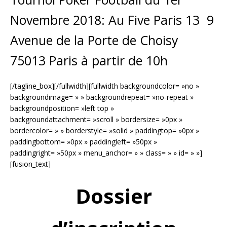
Novembre 2018: Au Five Paris 13 9
Avenue de la Porte de Choisy
75013 Paris à partir de 10h
[/tagline_box][/fullwidth][fullwidth backgroundcolor= »no »
backgroundimage= » » backgroundrepeat= »no-repeat »
backgroundposition= »left top »
backgroundattachment= »scroll » bordersize= »0px »
bordercolor= » » borderstyle= »solid » paddingtop= »0px »
paddingbottom= »0px » paddingleft= »50px »
paddingright= »50px » menu_anchor= » » class= » » id= » »]
[fusion_text]
Dossier