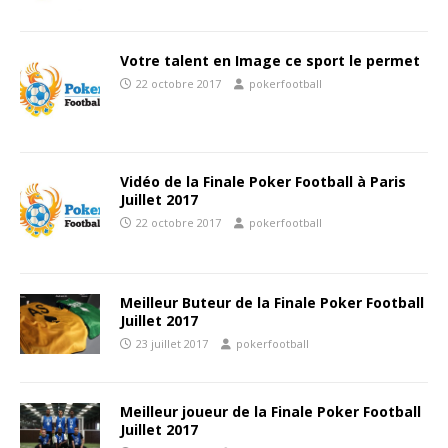
Votre talent en Image ce sport le permet
22 octobre 2017
pokerfootball
Vidéo de la Finale Poker Football à Paris
Juillet 2017
22 octobre 2017
pokerfootball
Meilleur Buteur de la Finale Poker Football
Juillet 2017
23 juillet 2017
pokerfootball
Meilleur joueur de la Finale Poker Football
Juillet 2017