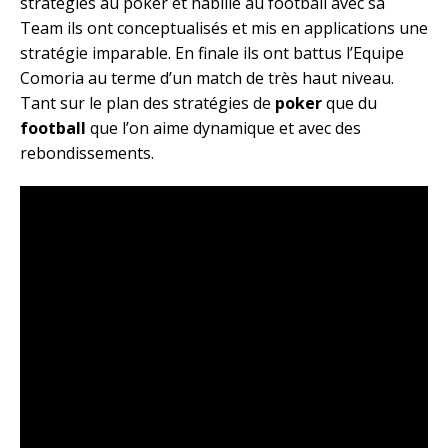
stratégies au poker et habille au football avec sa
Team ils ont conceptualisés et mis en applications une
stratégie imparable. En finale ils ont battus l’Equipe
Comoria au terme d’un match de très haut niveau.
Tant sur le plan des stratégies de
poker
que du
football
que l’on aime dynamique et avec des
rebondissements.